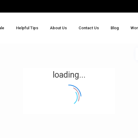
ale
Helpful Tips
About Us
Contact Us
Blog
Wor
loading...