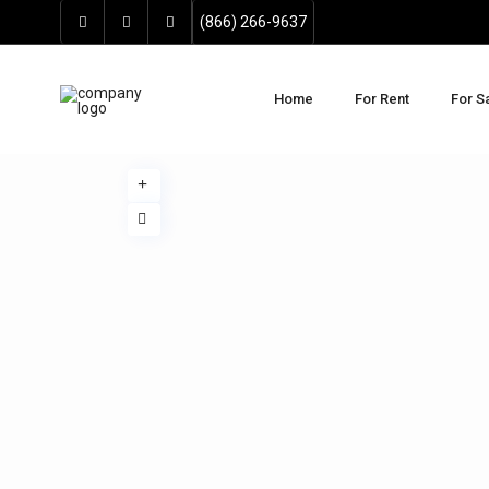
(866) 266-9637
Home
For Rent
For S