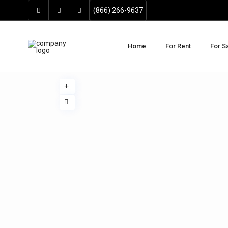
(866) 266-9637
Home
For Rent
For S