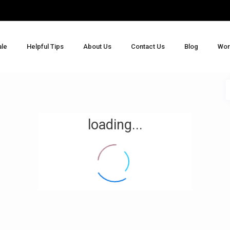
ale
Helpful Tips
About Us
Contact Us
Blog
Wor
loading...