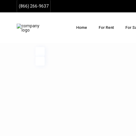
(866) 266-9637
Home
For Rent
For S