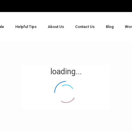
ale
Helpful Tips
About Us
Contact Us
Blog
Wor
loading...