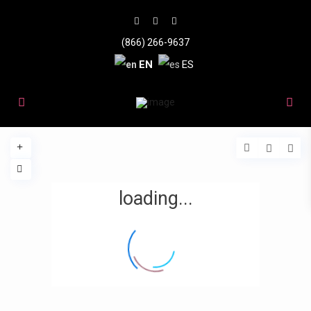
(866) 266-9637
EN
ES
loading...