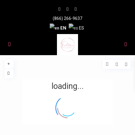
(866) 266-9637
EN
ES
loading...