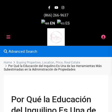
(866) 266-9637
EN
ES
Advanced Search
Home
Buying Properties
,
Location
,
Price
,
Real Estate
Por Qué la Educación del Inquilino Es Una de las Herramientas Más
Subestimadas en la Administración de Propiedades
Por Qué la Educación
del Inquilino Es Una de