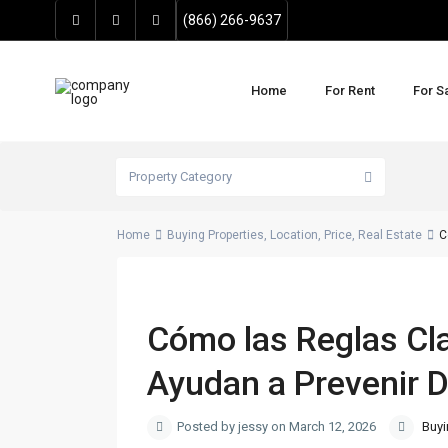
(866) 266-9637
Home
For Rent
For S
Property Category
Home
Buying Properties
,
Location
,
Price
,
Real Estate
C
Cómo las Reglas Cla
Ayudan a Prevenir D
Posted by jessy on March 12, 2026
Buyi