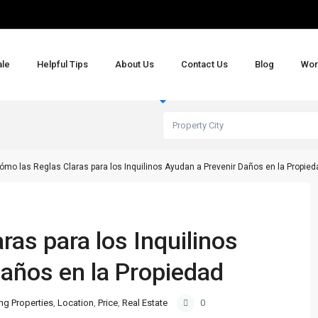
ale
Helpful Tips
About Us
Contact Us
Blog
Wor
Sales
Property City
ómo las Reglas Claras para los Inquilinos Ayudan a Prevenir Daños en la Propied
ras para los Inquilinos
años en la Propiedad
ng Properties
,
Location
,
Price
,
Real Estate
0