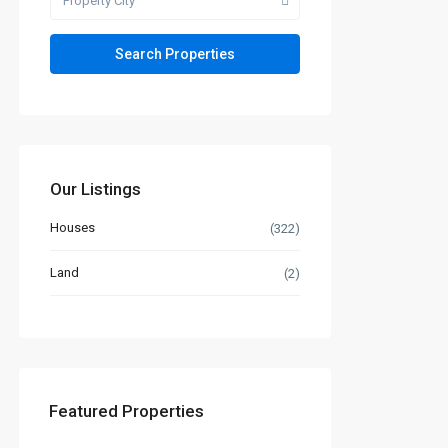
Property City
Our Listings
Houses
(322)
Land
(2)
Featured Properties